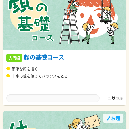
顔の基礎コース
入門編
簡単な顔を描く
十字の線を使ってバランスをとる
6
全
講座
お題